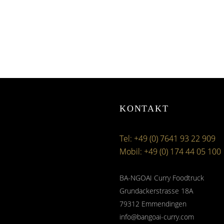
KONTAKT
Tel: +49 (0) 7641 93 22 909
Mobil: +49 (0) 174 44 05 100
BA-NGOAI Curry Foodtruck
Grundackerstrasse 18A
79312 Emmendingen
info@bangoai-curry.com