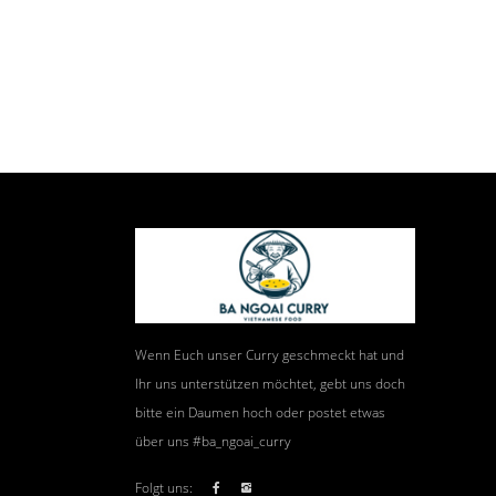
Wenn Euch unser Curry geschmeckt hat und
Ihr uns unterstützen möchtet, gebt uns doch
bitte ein Daumen hoch oder postet etwas
über uns #ba_ngoai_curry
Folgt uns: