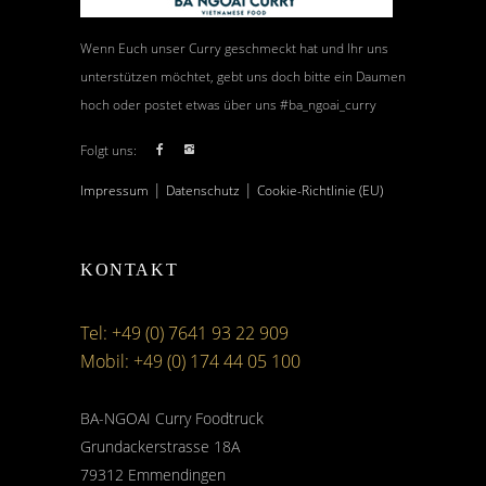
Wenn Euch unser Curry geschmeckt hat und Ihr uns
unterstützen möchtet, gebt uns doch bitte ein Daumen
hoch oder postet etwas über uns #ba_ngoai_curry
Folgt uns:
|
|
Impressum
Datenschutz
Cookie-Richtlinie (EU)
KONTAKT
Tel: +49 (0) 7641 93 22 909
Mobil: +49 (0) 174 44 05 100
BA-NGOAI Curry Foodtruck
Grundackerstrasse 18A
79312 Emmendingen