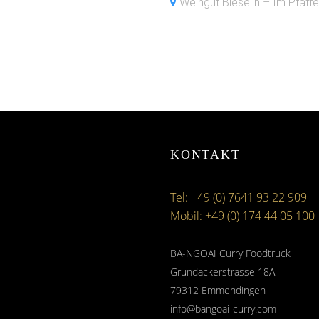
Weingut Bieselin – Im Pfaf
KONTAKT
Tel: +49 (0) 7641 93 22 909
Mobil: +49 (0) 174 44 05 100
BA-NGOAI Curry Foodtruck
Grundackerstrasse 18A
79312 Emmendingen
info@bangoai-curry.com