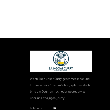
Wenn Euch unser Curry geschmeckt hat und
Ihr uns unterstützen möchtet, gebt uns doch
bitte ein Daumen hoch oder postet etwas
über uns #ba_ngoai_curry
Folgt uns: