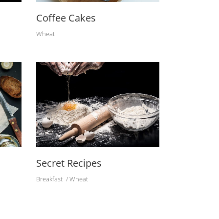
Coffee Cakes
Wheat
Secret Recipes
Breakfast
Wheat