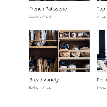
French Patisserie
Top 
Sweets
Wheat
Wheat
Bread Variety
Perf
Baking
Wheat
Sweets