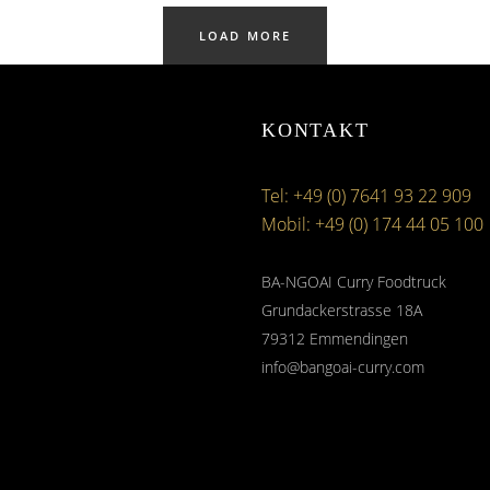
LOAD MORE
KONTAKT
Tel: +49 (0) 7641 93 22 909
Mobil: +49 (0) 174 44 05 100
BA-NGOAI Curry Foodtruck
Grundackerstrasse 18A
79312 Emmendingen
info@bangoai-curry.com