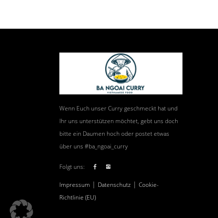
Wenn Euch unser Curry geschmeckt hat und
Ihr uns unterstützen möchtet, gebt uns doch
bitte ein Daumen hoch oder postet etwas
über uns #ba_ngoai_curry
Folgt uns:
|
|
Impressum
Datenschutz
Cookie-
Richtlinie (EU)