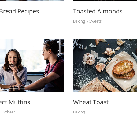
Bread Recipes
Toasted Almonds
Baking
Sweets
ect Muffins
Wheat Toast
Wheat
Baking