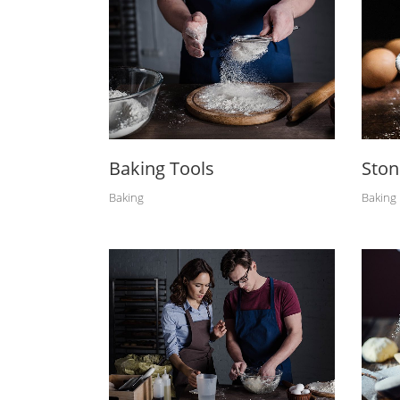
Baking Tools
Ston
Baking
Baking