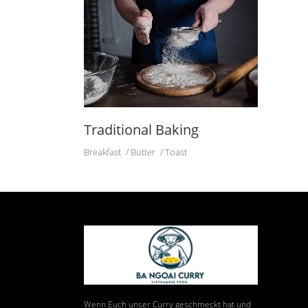
Traditional Baking
Breakfast
Butter
Toast
Wenn Euch unser Curry geschmeckt hat und