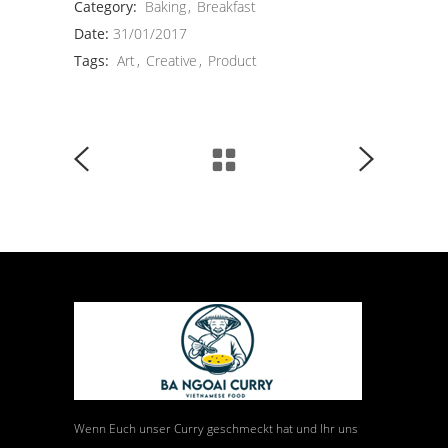
Category:
Baking
Breakfast
Date:
31/01/2017
Tags:
Art
Creative
Product
Wenn Euch unser Curry geschmeckt hat und Ihr uns