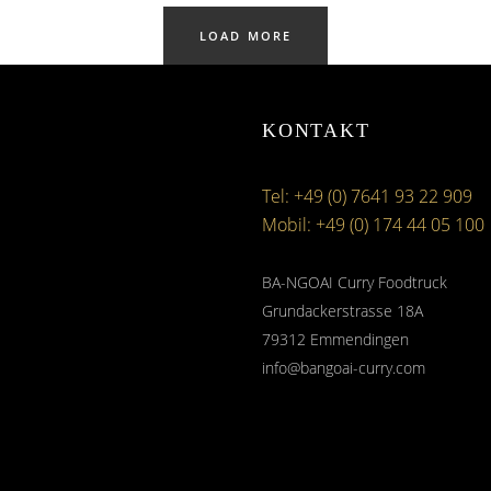
LOAD MORE
KONTAKT
Tel: +49 (0) 7641 93 22 909
Mobil: +49 (0) 174 44 05 100
BA-NGOAI Curry Foodtruck
Grundackerstrasse 18A
79312 Emmendingen
info@bangoai-curry.com