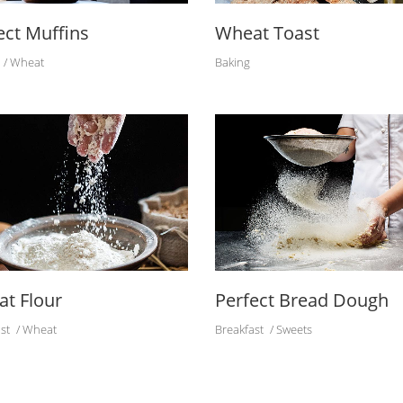
ect Muffins
Wheat Toast
Wheat
Baking
t Flour
Perfect Bread Dough
st
Wheat
Breakfast
Sweets