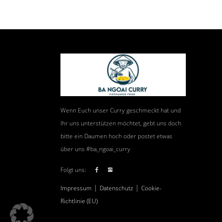
Wenn Euch unser Curry geschmeckt hat und
Ihr uns unterstützen möchtet, gebt uns doch
bitte ein Daumen hoch oder postet etwas
über uns #ba_ngoai_curry
Folgt uns:
|
|
Impressum
Datenschutz
Cookie-
Richtlinie (EU)