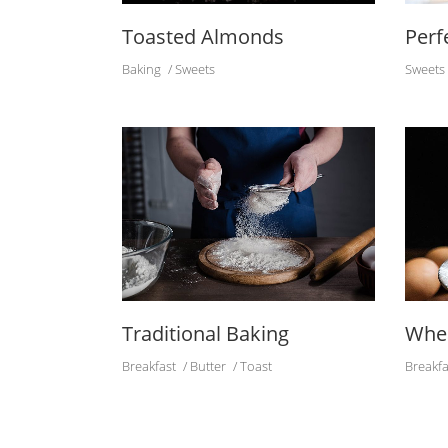
Toasted Almonds
Perf
Baking
Sweets
Sweets
Traditional Baking
Whea
Breakfast
Butter
Toast
Breakfa