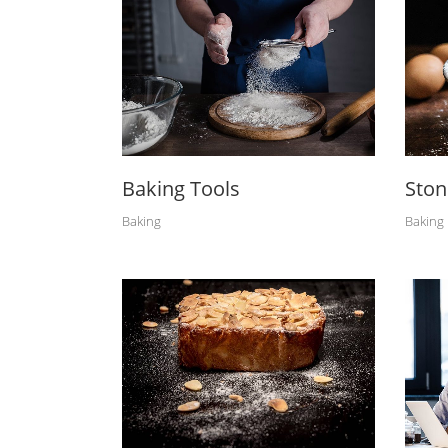
Baking Tools
Ston
Baking
Baking